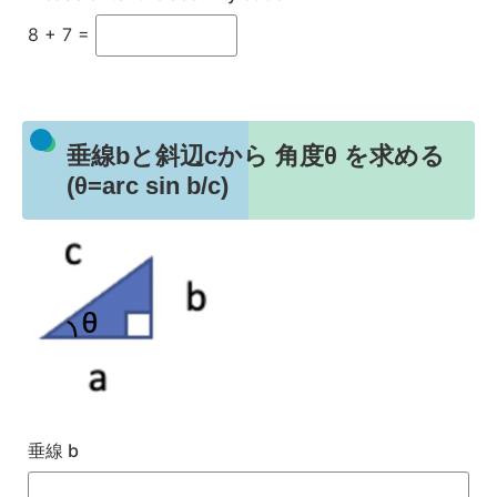
8 + 7 =
垂線bと斜辺cから 角度θ を求める
(θ=arc sin b/c)
垂線 b