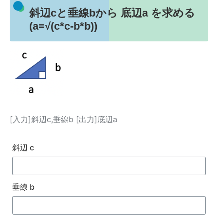
斜辺cと垂線bから 底辺a を求める
(a=√(c*c-b*b))
[入力]斜辺c,垂線b [出力]底辺a
斜辺 c
垂線 b