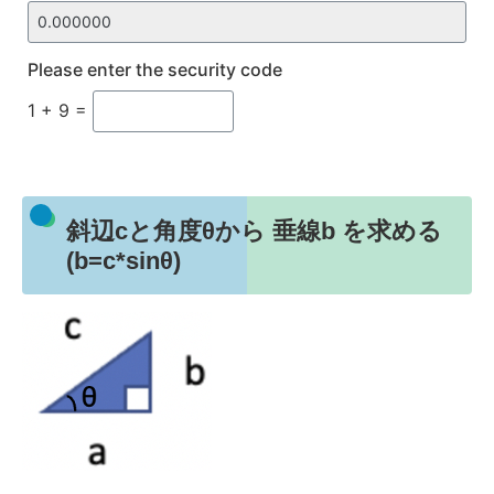
Please enter the security code
1 + 9 =
斜辺cと角度θから 垂線b を求める
(b=c*sinθ)