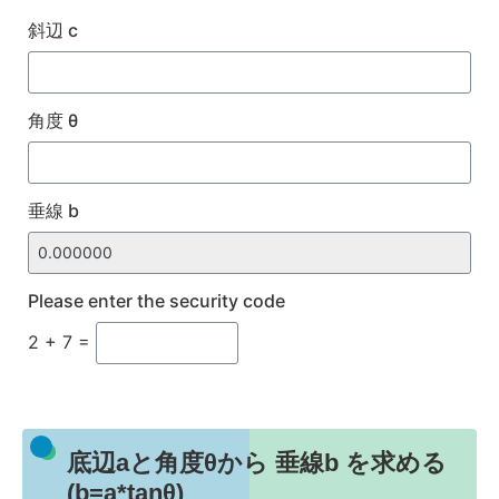
斜辺 c
角度 θ
垂線 b
Please enter the security code
2 + 7 =
底辺aと角度θから 垂線b を求める
(b=a*tanθ)