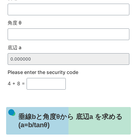
角度 θ
底辺 a
Please enter the security code
4 + 8 =
垂線bと角度θから 底辺a を求める
(a=b/tanθ)