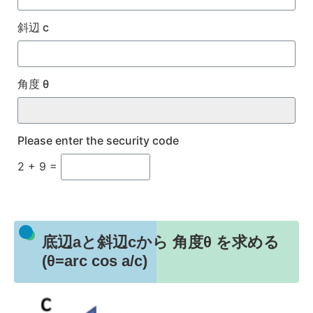
斜辺 c
角度 θ
Please enter the security code
2 + 9 =
底辺aと斜辺cから 角度θ を求める
(θ=arc cos a/c)