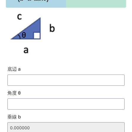
底辺 a
角度 θ
垂線 b