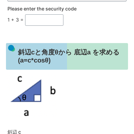
Please enter the security code
1 + 3 =
斜辺cと角度θから 底辺a を求める
(a=c*cosθ)
斜辺 c