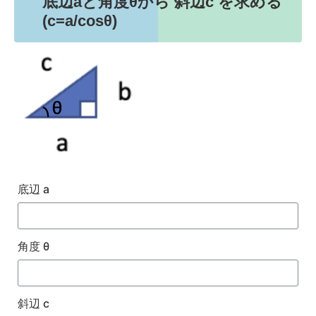
底辺aと角度θから 斜辺c を求める
(c=a/cosθ)
底辺 a
角度 θ
斜辺 c