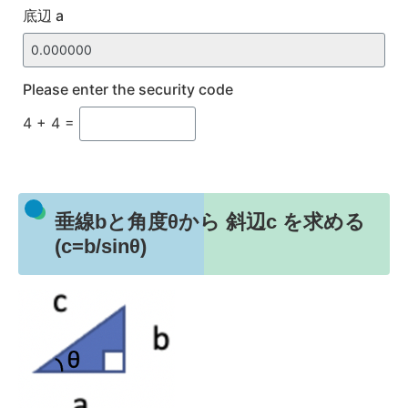
底辺 a
Please enter the security code
4 + 4 =
垂線bと角度θから 斜辺c を求める
(c=b/sinθ)