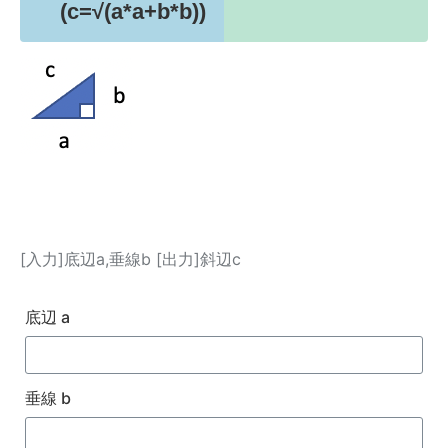
(c=√(a*a+b*b))
[入力]底辺a,垂線b [出力]斜辺c
底辺 a
垂線 b