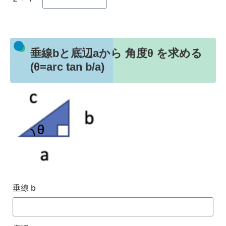
垂線bと底辺aから 角度θ を求める
(θ=arc tan b/a)
垂線 b