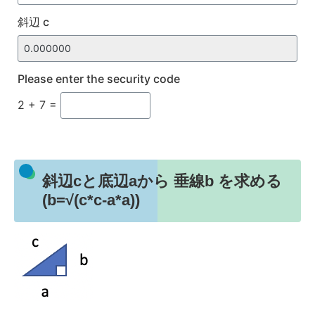
斜辺 c
Please enter the security code
2 + 7 =
斜辺cと底辺aから 垂線b を求める
(b=√(c*c-a*a))